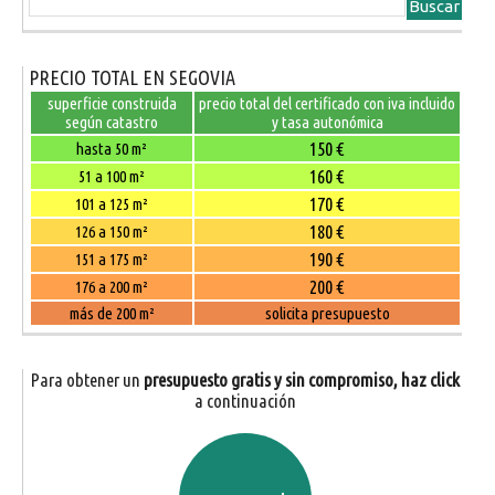
PRECIO TOTAL EN SEGOVIA
superficie construida
precio total del certificado con iva incluido
según catastro
y tasa autonómica
150 €
hasta 50 m²
160 €
51 a 100 m²
170 €
101 a 125 m²
180 €
126 a 150 m²
190 €
151 a 175 m²
200 €
176 a 200 m²
más de 200 m²
solicita presupuesto
Para obtener un
presupuesto gratis y sin compromiso, haz click
a continuación