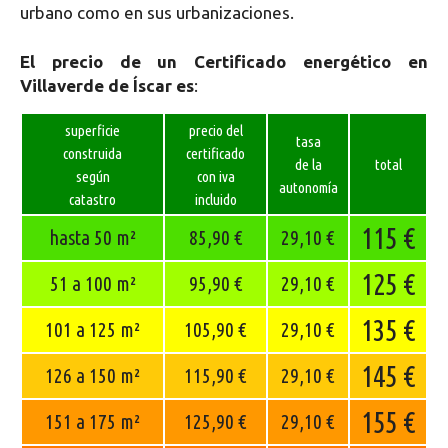
urbano como en sus urbanizaciones.
El precio de un Certificado energético en
Villaverde de Íscar es
:
superficie
precio del
tasa
construida
certificado
de la
total
según
con iva
autonomía
catastro
incluido
115 €
hasta 50 m²
85,90 €
29,10 €
125 €
51 a 100 m²
95,90 €
29,10 €
135 €
101 a 125 m²
105,90 €
29,10 €
145 €
126 a 150 m²
115,90 €
29,10 €
155 €
151 a 175 m²
125,90 €
29,10 €