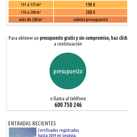
190 €
151 a 175 m²
200 €
176 a 200 m²
más de 200 m²
solicita presupuesto
Para obtener un
presupuesto gratis y sin compromiso, haz click
a continuación
presupuesto
o llama al teléfono
600 750 246
ENTRADAS RECIENTES
Certificados registrados
hasta 2019 en Segovia,